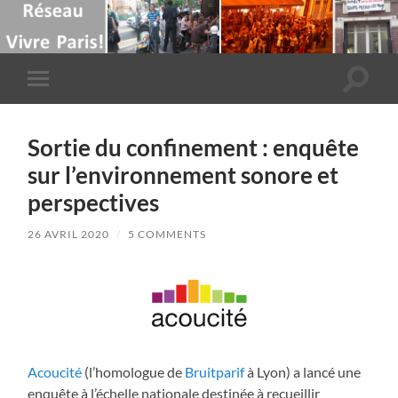
Toggle
Toggle
search
mobile
field
menu
Sortie du confinement : enquête
sur l’environnement sonore et
perspectives
26 AVRIL 2020
/
5 COMMENTS
Acoucité
(l’homologue de
Bruitparif
à Lyon) a lancé une
enquête à l’échelle nationale destinée à recueillir