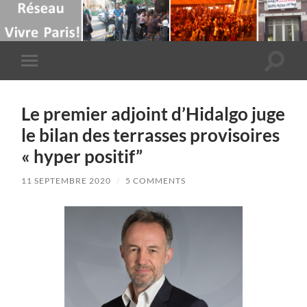
Toggle
Toggle
search
mobile
field
menu
Le premier adjoint d’Hidalgo juge
le bilan des terrasses provisoires
« hyper positif”
11 SEPTEMBRE 2020
/
5 COMMENTS