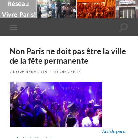
Toggle
Toggle
search
mobile
field
menu
Non Paris ne doit pas être la ville
de la fête permanente
7 NOVEMBRE 2018
/
0 COMMENTS
Article paru