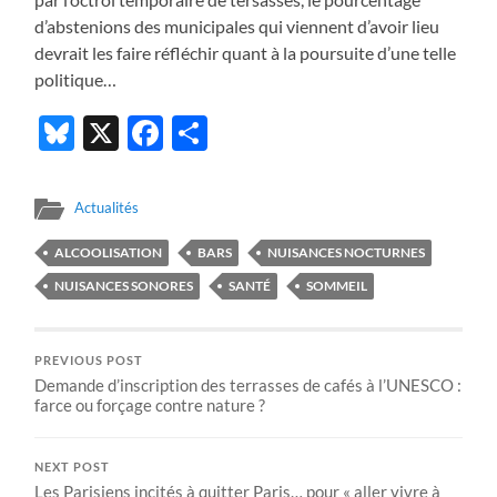
d’abstenions des municipales qui viennent d’avoir lieu
devrait les faire réfléchir quant à la poursuite d’une telle
politique…
Bluesky
X
Facebook
Partager
Actualités
ALCOOLISATION
BARS
NUISANCES NOCTURNES
NUISANCES SONORES
SANTÉ
SOMMEIL
PREVIOUS POST
Demande d’inscription des terrasses de cafés à l’UNESCO :
farce ou forçage contre nature ?
NEXT POST
Les Parisiens incités à quitter Paris… pour « aller vivre à