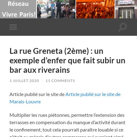
Toggle
Toggle
search
mobile
field
menu
La rue Greneta (2ème) : un
exemple d’enfer que fait subir un
bar aux riverains
1 JUILLET 2020
/
11 COMMENTS
Article publié sur le site de
Article publié sur le site de
Marais-Louvre
Multiplier les rues piétonnes, permettre l’extension des
terrasses en compensation du manque d’activité durant
le confinement, tout cela pourrait paraître louable si ce
n’était au mépris d’autres commerces qui auraient aimé