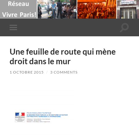
Toggle
Toggle
search
mobile
field
menu
Une feuille de route qui mène
droit dans le mur
1 OCTOBRE 2015
/
3 COMMENTS