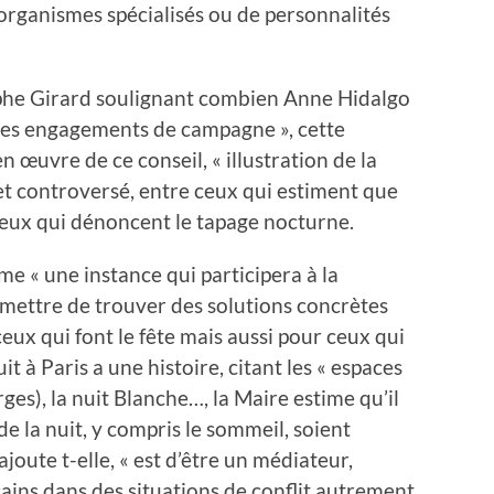
’organismes spécialisés ou de personnalités
phe Girard soulignant combien Anne Hidalgo
ses engagements de campagne », cette
en œuvre de ce conseil, « illustration de la
et controversé, entre ceux qui estiment que
t ceux qui dénoncent le tapage nocturne.
me « une instance qui participera à la
ermettre de trouver des solutions concrètes
ceux qui font le fête mais aussi pour ceux qui
t à Paris a une histoire, citant les « espaces
erges), la nuit Blanche…, la Maire estime qu’il
de la nuit, y compris le sommeil, soient
ajoute t-elle, « est d’être un médiateur,
ains dans des situations de conflit autrement