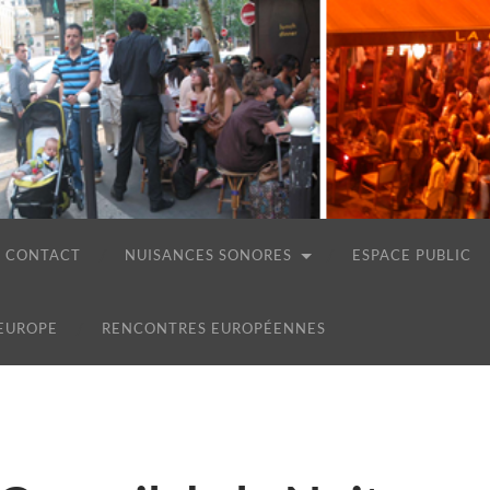
CONTACT
NUISANCES SONORES
ESPACE PUBLIC
 EUROPE
RENCONTRES EUROPÉENNES