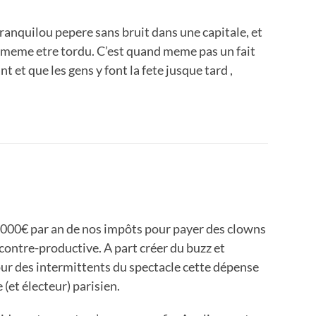
ranquilou pepere sans bruit dans une capitale, et
d meme etre tordu. C’est quand meme pas un fait
t et que les gens y font la fete jusque tard ,
5 000€ par an de nos impôts pour payer des clowns
e contre-productive. A part créer du buzz et
ur des intermittents du spectacle cette dépense
e (et électeur) parisien.