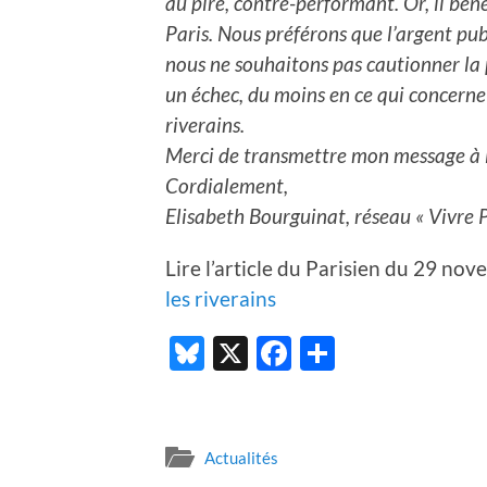
au pire, contre-performant. Or, il bén
Paris. Nous préférons que l’argent publ
nous ne souhaitons pas cautionner la p
un échec, du moins en ce qui concerne l
riverains.
Merci de transmettre mon message à l
Cordialement,
Elisabeth Bourguinat, réseau « Vivre P
Lire l’article du Parisien du 29 no
les riverains
Bluesky
X
Facebook
Partager
Actualités