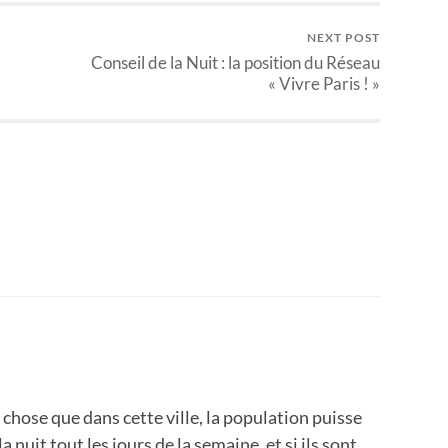
NEXT POST
Conseil de la Nuit : la position du Réseau
« Vivre Paris ! »
 chose que dans cette ville, la population puisse
la nuit tout les jours de la semaine, et si ils sont