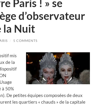
re Paris ! » se
siège d’observateur
 la Nuit
ARIS
/
5 COMMENTS
sitif mis
ux de la
ispositif
UON
 Usage
é à 50%
 an). De petites équipes composées de deux
ent les quartiers « chauds » de la capitale