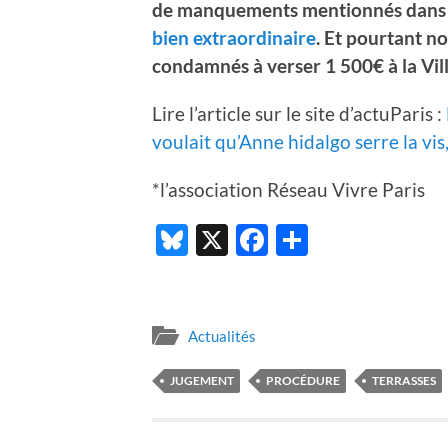
de manquements mentionnés dans 
bien extraordinaire
.
Et pourtant n
condamnés à verser 1 500€ à la Vill
Lire l’article sur le site d’actuParis :
voulait qu’Anne hidalgo serre la vis,
*l’association Réseau Vivre Paris
Bluesky
X
Facebook
Partager
Actualités
JUGEMENT
PROCÉDURE
TERRASSES