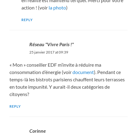
en réalité est maintenu tel quel. Merci pour votre
action ! (voir
la photo
)
REPLY
Réseau "Vivre Paris !"
25 janvier 2017 at 09:39
« Mon » conseiller EDF m’invite à réduire ma
consommation d’énergie (voir
document
). Pendant ce
temps-là les bistrots parisiens chauffent leurs terrasses
en toute impunité. Y aurait-il deux catégories de
citoyens?
REPLY
Corinne