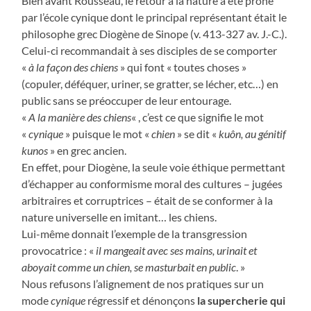
Bien avant Rousseau, le retour à la nature a été prôné
par l’école cynique dont le principal représentant était le
philosophe grec Diogène de Sinope (v. 413-327 av. J.-C.).
Celui-ci recommandait à ses disciples de se comporter
«
à la façon des chiens
» qui font « toutes choses »
(copuler, déféquer, uriner, se gratter, se lécher, etc…) en
public sans se préoccuper de leur entourage.
«
A la manière des chiens
« , c’est ce que signifie le mot
«
cynique
» puisque le mot «
chien
» se dit «
kuôn, au génitif
kunos
» en grec ancien.
En effet, pour Diogène, la seule voie éthique permettant
d’échapper au conformisme moral des cultures – jugées
arbitraires et corruptrices – était de se conformer à la
nature universelle en imitant… les chiens.
Lui-même donnait l’exemple de la transgression
provocatrice : «
il mangeait avec ses mains, urinait et
aboyait comme un chien, se masturbait en public
. »
Nous refusons l’alignement de nos pratiques sur un
mode
cynique
régressif et dénonçons
la supercherie qui