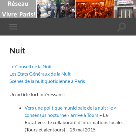
Toggle
Toggle
search
mobile
field
menu
Nuit
Le Conseil de la Nuit
Les Etats Généraux de la Nuit
Scènes de la nuit quotidienne à Paris
Un article fort intéressant :
Vers une politique municipale de la nuit : le «
consensus nocturne » arrive à Tours
– La
Rotative, site collaboratif d’informations locales
(Tours et alentours) – 29 mai 2015