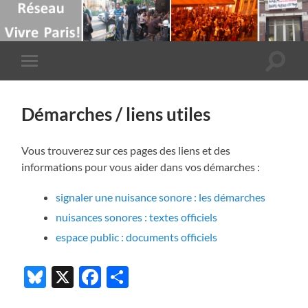
Toggle
Toggle
search
mobile
field
menu
Démarches / liens utiles
Vous trouverez sur ces pages des liens et des
informations pour vous aider dans vos démarches :
signaler une nuisance sonore : les démarches
nuisances sonores : textes officiels
espace public : documents officiels
Bluesky
X
Facebook
Partager